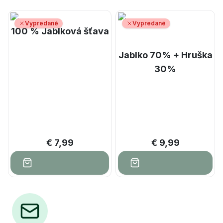
Vypredané
Vypredané
100 % Jablková šťava
Jablko 70% + Hruška
30%
€ 7,99
€ 9,99